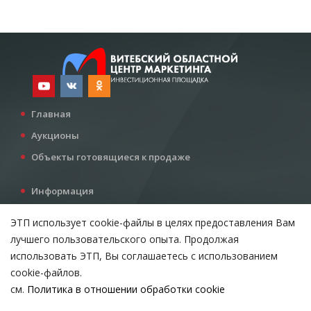
Главная
Аукционы
Объекты готовящиеся к продаже
Информация
Услуги
ЭТП использует cookie-файлы в целях предоставления Вам
Все для инвестора
лучшего пользовательского опыта. Продолжая
Контакты
использовать ЭТП, Вы соглашаетесь с использованием
cookie-файлов.
см.
Политика в отношении обработки cookie
Возникли вопросы?
ВЫБЕРИТЕ НАСТРОЙКИ COOKIE