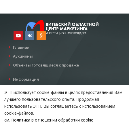
Главная
Аукционы
Объекты готовящиеся к продаже
Информация
Услуги
ЭТП использует cookie-файлы в целях предоставления Вам
Все для инвестора
лучшего пользовательского опыта. Продолжая
Контакты
использовать ЭТП, Вы соглашаетесь с использованием
cookie-файлов.
см.
Политика в отношении обработки cookie
Возникли вопросы?
ВЫБЕРИТЕ НАСТРОЙКИ COOKIE