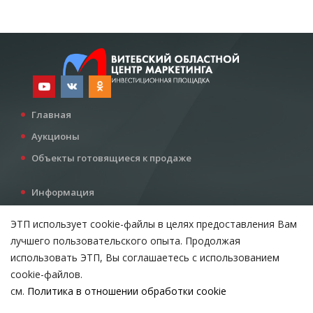
Главная
Аукционы
Объекты готовящиеся к продаже
Информация
Услуги
ЭТП использует cookie-файлы в целях предоставления Вам
Все для инвестора
лучшего пользовательского опыта. Продолжая
Контакты
использовать ЭТП, Вы соглашаетесь с использованием
cookie-файлов.
см.
Политика в отношении обработки cookie
Возникли вопросы?
ВЫБЕРИТЕ НАСТРОЙКИ COOKIE