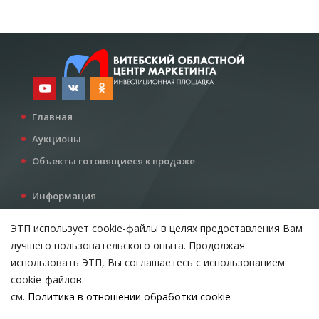
Главная
Аукционы
Объекты готовящиеся к продаже
Информация
Услуги
ЭТП использует cookie-файлы в целях предоставления Вам
Все для инвестора
лучшего пользовательского опыта. Продолжая
Контакты
использовать ЭТП, Вы соглашаетесь с использованием
cookie-файлов.
см.
Политика в отношении обработки cookie
Возникли вопросы?
ВЫБЕРИТЕ НАСТРОЙКИ COOKIE