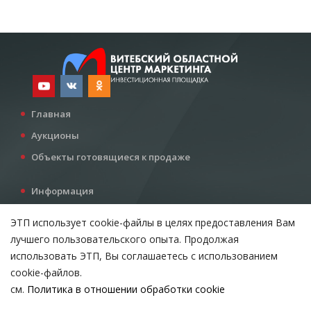
Главная
Аукционы
Объекты готовящиеся к продаже
Информация
Услуги
ЭТП использует cookie-файлы в целях предоставления Вам
Все для инвестора
лучшего пользовательского опыта. Продолжая
Контакты
использовать ЭТП, Вы соглашаетесь с использованием
cookie-файлов.
см.
Политика в отношении обработки cookie
Возникли вопросы?
ВЫБЕРИТЕ НАСТРОЙКИ COOKIE