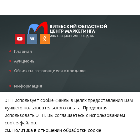
Главная
Аукционы
Объекты готовящиеся к продаже
Информация
Услуги
ЭТП использует cookie-файлы в целях предоставления Вам
Все для инвестора
лучшего пользовательского опыта. Продолжая
Контакты
использовать ЭТП, Вы соглашаетесь с использованием
cookie-файлов.
см.
Политика в отношении обработки cookie
Возникли вопросы?
ВЫБЕРИТЕ НАСТРОЙКИ COOKIE