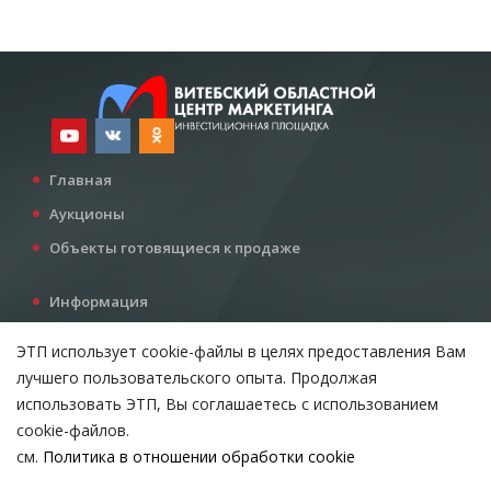
Главная
Аукционы
Объекты готовящиеся к продаже
Информация
Услуги
ЭТП использует cookie-файлы в целях предоставления Вам
Все для инвестора
лучшего пользовательского опыта. Продолжая
Контакты
использовать ЭТП, Вы соглашаетесь с использованием
cookie-файлов.
см.
Политика в отношении обработки cookie
Возникли вопросы?
ВЫБЕРИТЕ НАСТРОЙКИ COOKIE