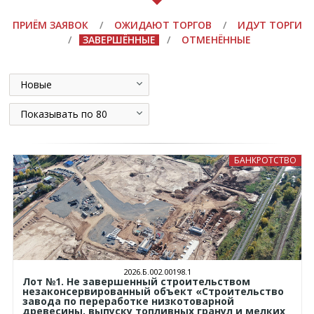
ПРИЁМ ЗАЯВОК
/
ОЖИДАЮТ ТОРГОВ
/
ИДУТ ТОРГИ
/
ЗАВЕРШЁННЫЕ
/
ОТМЕНЁННЫЕ
Новые
Показывать по 80
БАНКРОТСТВО
2026.Б.002.00198.1
Лот №1. Не завершенный строительством
незаконсервированный объект «Строительство
завода по переработке низкотоварной
древесины, выпуску топливных гранул и мелких