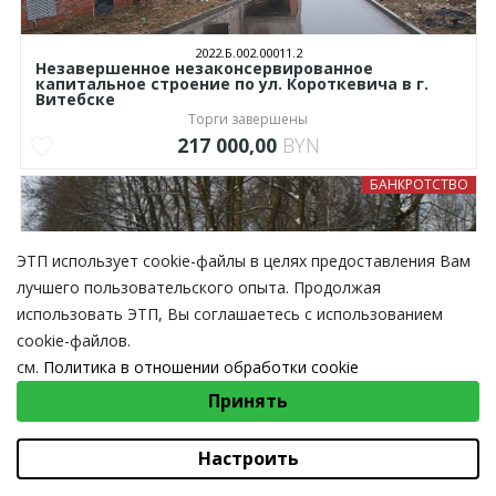
2022.Б.002.00011.2
Незавершенное незаконсервированное
капитальное строение по ул. Короткевича в г.
Витебске
Торги завершены
217 000,00
BYN
БАНКРОТСТВО
ЭТП использует cookie-файлы в целях предоставления Вам
лучшего пользовательского опыта. Продолжая
использовать ЭТП, Вы соглашаетесь с использованием
cookie-файлов.
2022.Б.002.00008.6
см.
Политика в отношении обработки cookie
Забор железобетонный 1996 г.в.э. инв. №281 по
ВЫБЕРИТЕ НАСТРОЙКИ COOKIE
адресу: Витебская обл., Бешенковичский р-н, г.п.
Принять
Бешенковичи, ул. Черняховского, 1.
Необходимые
Торги завершены
7 256,80
BYN
Функциональные/Статистические
Настроить
БАНКРОТСТВО