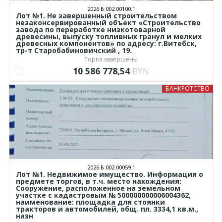
2026.Б.002.00100.1
Лот №1. Не завершенный строительством
незаконсервированный объект «Строительство
завода по переработке низкотоварной
древесины, выпуску топливных гранул и мелких
древесных компонентов» по адресу: г.Витебск,
тр-т Старобабиновичский , 19.
Торги завершены
10 586 778,54
BYN
БАНКРОТСТВО
2026.Б.002.00059.1
Лот №1. Недвижимое имущество. Информация о
предмете торгов, в т.ч. место нахождения:
Сооружение, расположенное на земельном
участке с кадастровым № 500000000006004362,
наименование: площадка для стоянки
тракторов и автомобилей, общ. пл. 3334,1 кв.м.,
назн