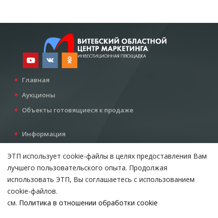
Главная
Аукционы
Объекты готовящиеся к продаже
Информация
Услуги
ЭТП использует cookie-файлы в целях предоставления Вам
Все для инвестора
лучшего пользовательского опыта. Продолжая
Контакты
использовать ЭТП, Вы соглашаетесь с использованием
cookie-файлов.
см.
Политика в отношении обработки cookie
Возникли вопросы?
ВЫБЕРИТЕ НАСТРОЙКИ COOKIE