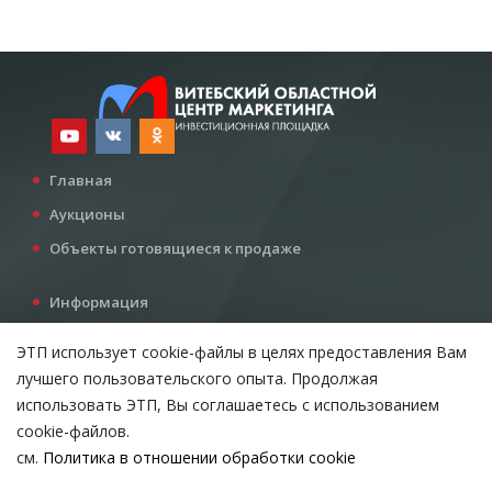
Главная
Аукционы
Объекты готовящиеся к продаже
Информация
Услуги
ЭТП использует cookie-файлы в целях предоставления Вам
Все для инвестора
лучшего пользовательского опыта. Продолжая
Контакты
использовать ЭТП, Вы соглашаетесь с использованием
cookie-файлов.
см.
Политика в отношении обработки cookie
Возникли вопросы?
ВЫБЕРИТЕ НАСТРОЙКИ COOKIE