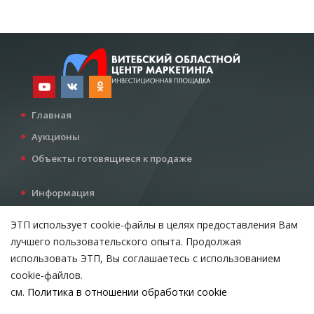
Главная
Аукционы
Объекты готовящиеся к продаже
Информация
Услуги
ЭТП использует cookie-файлы в целях предоставления Вам
Все для инвестора
лучшего пользовательского опыта. Продолжая
Контакты
использовать ЭТП, Вы соглашаетесь с использованием
cookie-файлов.
см.
Политика в отношении обработки cookie
Возникли вопросы?
ВЫБЕРИТЕ НАСТРОЙКИ COOKIE