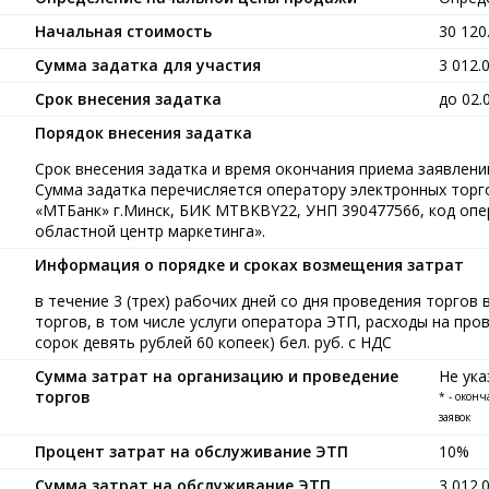
Начальная стоимость
30 12
Сумма задатка для участия
3 012.
Срок внесения задатка
до 02.
Порядок внесения задатка
Срок внесения задатка и время окончания приема заявлений
Сумма задатка перечисляется оператору электронных тор
«МТБанк» г.Минск, БИК MTBKBY22, УНП 390477566, код опе
областной центр маркетинга».
Информация о порядке и сроках возмещения затрат
в течение 3 (трех) рабочих дней со дня проведения торгов
торгов, в том числе услуги оператора ЭТП, расходы на про
сорок девять рублей 60 копеек) бел. руб. с НДС
Сумма затрат на организацию и проведение
Не ука
торгов
* - окон
заявок
Процент затрат на обслуживание ЭТП
10%
Сумма затрат на обслуживание ЭТП
3 012.