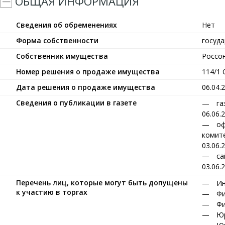
ОБЩАЯ ИНФОРМАЦИЯ
Сведения об обременениях
Нет
Форма собственности
госуд
Собственник имущества
Россо
Номер решения о продаже имущества
114/1
Дата решения о продаже имущества
06.04.
Сведения о публикации в газете
га
06.06.
оф
комите
03.06.
са
03.06.
Перечень лиц, которые могут быть допущены
Ин
к участию в торгах
Фи
Фи
Юр