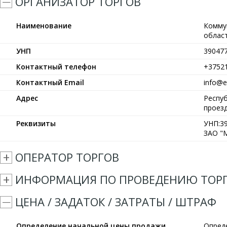
ОРГАНИЗАТОР ТОРГОВ
Наименование
Комму
област
УНП
39047
Контактный телефон
+3752
Контактный Email
info@et
Адрес
Респуб
проезд
Реквизиты
УНП:39
ЗАО "М
ОПЕРАТОР ТОРГОВ
ИНФОРМАЦИЯ ПО ПРОВЕДЕНИЮ ТОР
ЦЕНА / ЗАДАТОК / ЗАТРАТЫ / ШТРАФ
Определение начальной цены продажи
Опред