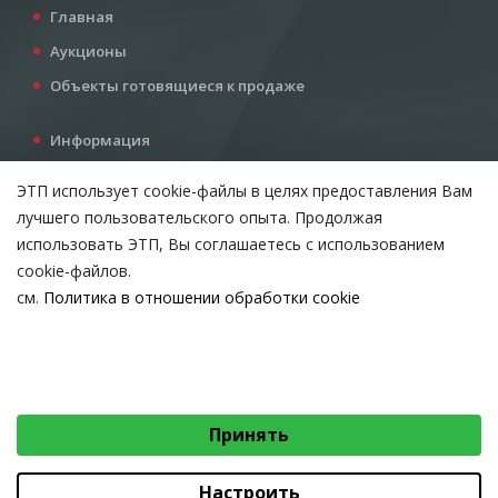
Главная
Аукционы
Объекты готовящиеся к продаже
Информация
Услуги
ЭТП использует cookie-файлы в целях предоставления Вам
Все для инвестора
лучшего пользовательского опыта. Продолжая
Контакты
использовать ЭТП, Вы соглашаетесь с использованием
cookie-файлов.
см.
Политика в отношении обработки cookie
Возникли вопросы?
ВЫБЕРИТЕ НАСТРОЙКИ COOKIE
Тел:
+375 212 24-63-12
Необходимые
МТС:
+375 29 510-07-63
Email:
info@etpvit.by
Функциональные/Статистические
Принять
© 2026 Коммунальное консалтинговое унитарное предприятие
«Витебский областной центр маркетинга» - Все права защищены
авторским правом
Настроить