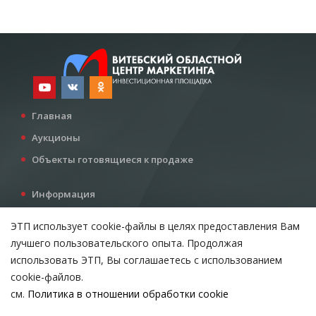
Главная
Аукционы
Объекты готовящиеся к продаже
Информация
Услуги
ЭТП использует cookie-файлы в целях предоставления Вам
Все для инвестора
лучшего пользовательского опыта. Продолжая
Контакты
использовать ЭТП, Вы соглашаетесь с использованием
cookie-файлов.
см.
Политика в отношении обработки cookie
Возникли вопросы?
ВЫБЕРИТЕ НАСТРОЙКИ COOKIE