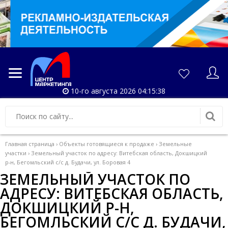
10-го августа 2026 04:15:38
Главная страница
›
Объекты готовящиеся к продаже
›
Земельные
участки
›
Земельный участок по адресу: Витебская область, Докшицкий
р-н, Бегомльский с/с д. Будачи, ул. Боровая 4
ЗЕМЕЛЬНЫЙ УЧАСТОК ПО
АДРЕСУ: ВИТЕБСКАЯ ОБЛАСТЬ,
ДОКШИЦКИЙ Р-Н,
БЕГОМЛЬСКИЙ С/С Д. БУДАЧИ,