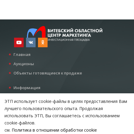
Главная
Аукционы
Объекты готовящиеся к продаже
Информация
Услуги
ЭТП использует cookie-файлы в целях предоставления Вам
Все для инвестора
лучшего пользовательского опыта. Продолжая
Контакты
использовать ЭТП, Вы соглашаетесь с использованием
cookie-файлов.
см.
Политика в отношении обработки cookie
Возникли вопросы?