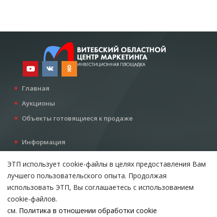
Главная
Аукционы
Объекты готовящиеся к продаже
Информация
Услуги
ЭТП использует cookie-файлы в целях предоставления Вам
Все для инвестора
лучшего пользовательского опыта. Продолжая
Контакты
использовать ЭТП, Вы соглашаетесь с использованием
cookie-файлов.
см.
Политика в отношении обработки cookie
Возникли вопросы?