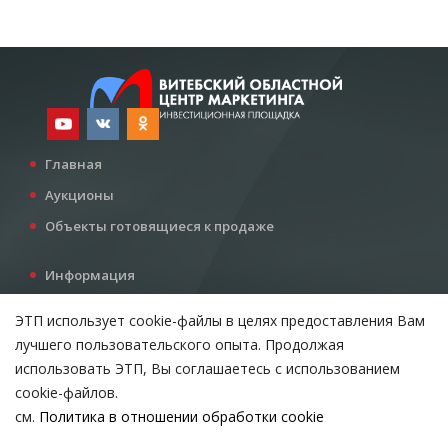
Главная
Аукционы
Объекты готовящиеся к продаже
Информация
Услуги
ЭТП использует cookie-файлы в целях предоставления Вам
Все для инвестора
лучшего пользовательского опыта. Продолжая
Контакты
использовать ЭТП, Вы соглашаетесь с использованием
cookie-файлов.
см.
Политика в отношении обработки cookie
Возникли вопросы?
ВЫБЕРИТЕ НАСТРОЙКИ COOKIE