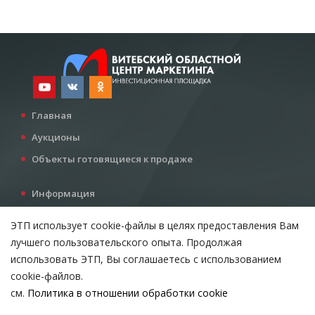
Главная
Аукционы
Объекты готовящиеся к продаже
Информация
Услуги
ЭТП использует cookie-файлы в целях предоставления Вам
Все для инвестора
лучшего пользовательского опыта. Продолжая
Контакты
использовать ЭТП, Вы соглашаетесь с использованием
cookie-файлов.
см.
Политика в отношении обработки cookie
Возникли вопросы?
ВЫБЕРИТЕ НАСТРОЙКИ COOKIE