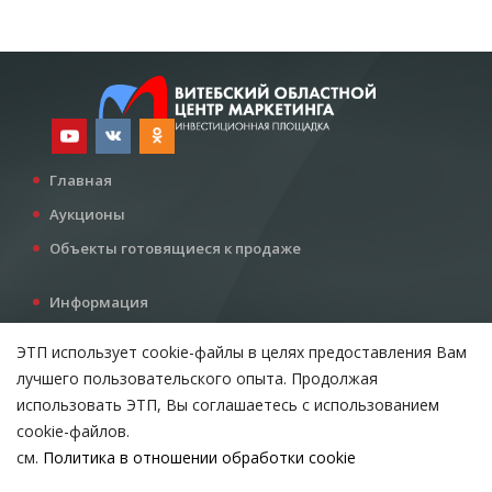
Главная
Аукционы
Объекты готовящиеся к продаже
Информация
Услуги
ЭТП использует cookie-файлы в целях предоставления Вам
Все для инвестора
лучшего пользовательского опыта. Продолжая
Контакты
использовать ЭТП, Вы соглашаетесь с использованием
cookie-файлов.
см.
Политика в отношении обработки cookie
Возникли вопросы?
ВЫБЕРИТЕ НАСТРОЙКИ COOKIE