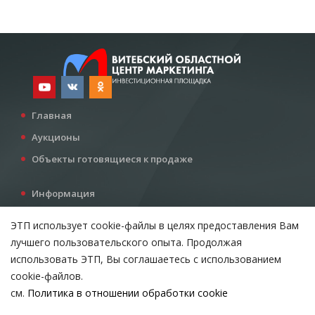
Главная
Аукционы
Объекты готовящиеся к продаже
Информация
Услуги
ЭТП использует cookie-файлы в целях предоставления Вам
Все для инвестора
лучшего пользовательского опыта. Продолжая
Контакты
использовать ЭТП, Вы соглашаетесь с использованием
cookie-файлов.
см.
Политика в отношении обработки cookie
Возникли вопросы?
ВЫБЕРИТЕ НАСТРОЙКИ COOKIE