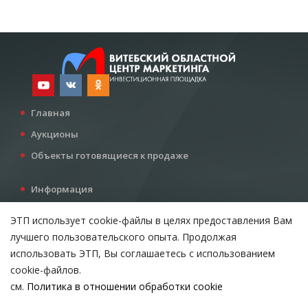
Главная
Аукционы
Объекты готовящиеся к продаже
Информация
Услуги
ЭТП использует cookie-файлы в целях предоставления Вам
Все для инвестора
лучшего пользовательского опыта. Продолжая
Контакты
использовать ЭТП, Вы соглашаетесь с использованием
cookie-файлов.
см.
Политика в отношении обработки cookie
Возникли вопросы?
ВЫБЕРИТЕ НАСТРОЙКИ COOKIE