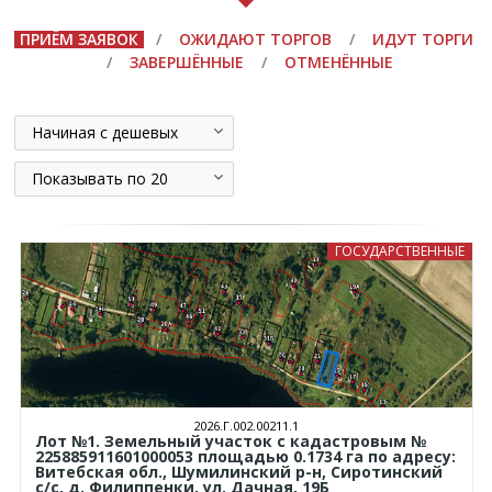
ПРИЁМ ЗАЯВОК
/
ОЖИДАЮТ ТОРГОВ
/
ИДУТ ТОРГИ
/
ЗАВЕРШЁННЫЕ
/
ОТМЕНЁННЫЕ
Начиная с дешевых
Показывать по 20
ГОСУДАРСТВЕННЫЕ
2026.Г.002.00211.1
Лот №1. Земельный участок с кадастровым №
225885911601000053 площадью 0.1734 га по адресу:
Витебская обл., Шумилинский р-н, Сиротинский
с/с, д. Филиппенки, ул. Дачная, 19Б